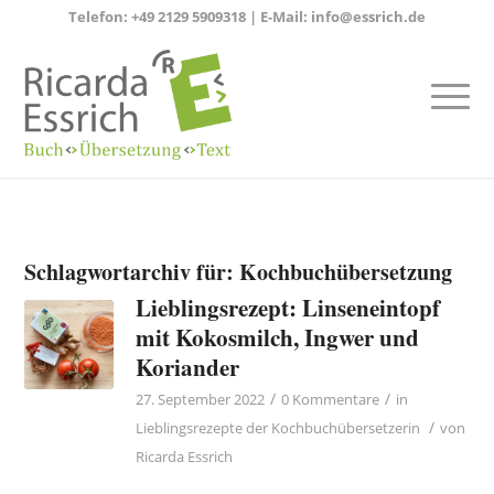
Telefon:
+49 2129 5909318
| E-Mail:
info@essrich.de
Schlagwortarchiv für:
Kochbuchübersetzung
Lieblingsrezept: Linseneintopf
mit Kokosmilch, Ingwer und
Koriander
/
/
27. September 2022
0 Kommentare
in
/
Lieblingsrezepte der Kochbuchübersetzerin
von
Ricarda Essrich