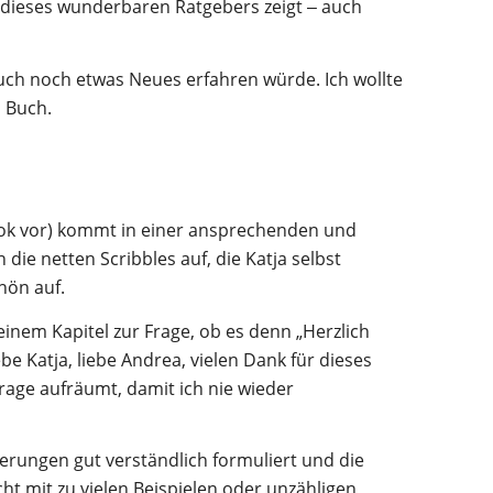
e dieses wunderbaren Ratgebers zeigt ‒ auch
uch noch etwas Neues erfahren würde. Ich wollte
 Buch.
ook vor) kommt in einer ansprechenden und
die netten Scribbles auf, die Katja selbst
hön auf.
einem Kapitel zur Frage, ob es denn „Herzlich
e Katja, liebe Andrea, vielen Dank für dieses
 Frage aufräumt, damit ich nie wieder
uterungen gut verständlich formuliert und die
cht mit zu vielen Beispielen oder unzähligen