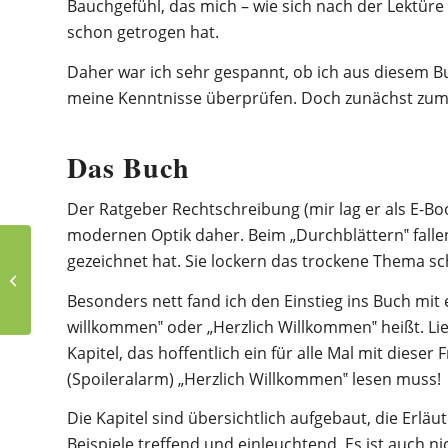
Bauchgefühl, das mich – wie sich nach der Lektür
schon getrogen hat.
Daher war ich sehr gespannt, ob ich aus diesem B
meine Kenntnisse überprüfen. Doch zunächst zum
Das Buch
Der Ratgeber Rechtschreibung (mir lag er als E-B
modernen Optik daher. Beim „Durchblättern‟ fallen 
gezeichnet hat. Sie lockern das trockene Thema sc
Gelaufen, gelesen (und
gehört) 2021
Besonders nett fand ich den Einstieg ins Buch mit 
willkommen‟ oder „Herzlich Willkommen‟ heißt. Lieb
Kapitel, das hoffentlich ein für alle Mal mit dieser
(Spoileralarm) „Herzlich Willkommen‟ lesen muss!
Die Kapitel sind übersichtlich aufgebaut, die Erlä
Beispiele treffend und einleuchtend. Es ist auch ni