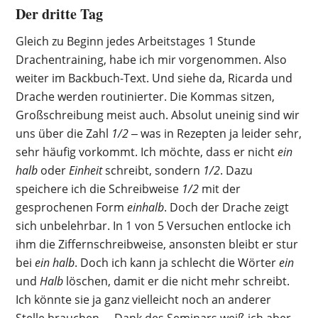
Der dritte Tag
Gleich zu Beginn jedes Arbeitstages 1 Stunde
Drachentraining, habe ich mir vorgenommen. Also
weiter im Backbuch-Text. Und siehe da, Ricarda und
Drache werden routinierter. Die Kommas sitzen,
Großschreibung meist auch. Absolut uneinig sind wir
uns über die Zahl
1/2
‒ was in Rezepten ja leider sehr,
sehr häufig vorkommt. Ich möchte, dass er nicht
ein
halb
oder
Einheit
schreibt, sondern
1/2
. Dazu
speichere ich die Schreibweise
1/2
mit der
gesprochenen Form
einhalb
. Doch der Drache zeigt
sich unbelehrbar. In 1 von 5 Versuchen entlocke ich
ihm die Ziffernschreibweise, ansonsten bleibt er stur
bei
ein halb
. Doch ich kann ja schlecht die Wörter
ein
und
Halb
löschen, damit er die nicht mehr schreibt.
Ich könnte sie ja ganz vielleicht noch an anderer
Stelle brauchen … Dank des Seminars weiß ich aber