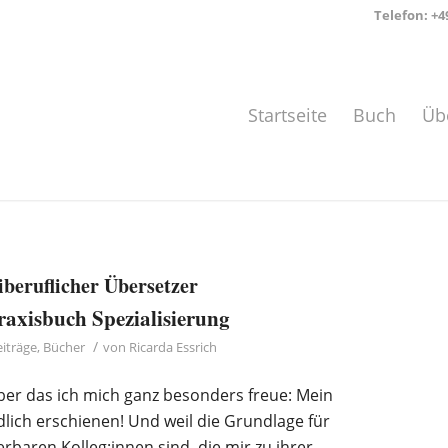
Telefon:
+4
Startseite
Buch
Üb
eiberuflicher Übersetzer
raxisbuch Spezialisierung
/
eiträge
,
Bücher
von
Ricarda Essrich
über das ich mich ganz besonders freue: Mein
dlich erschienen! Und weil die Grundlage für
rbaren Kolleg:innen sind, die mir zu ihrer